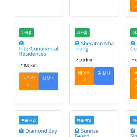
가까움
가까움
가
🏨
🏨 Sheraton Nha
🏨
InterContinental
Trang
C
Residences
📍
0.9 km
📍
📍
0.8 km
예약하
길찾기
예약하
길찾기
기
기
빠른 픽업
빠른 픽업
빠
🏨 Diamond Bay
🏨 Sunrise
🏨
Beach
Si