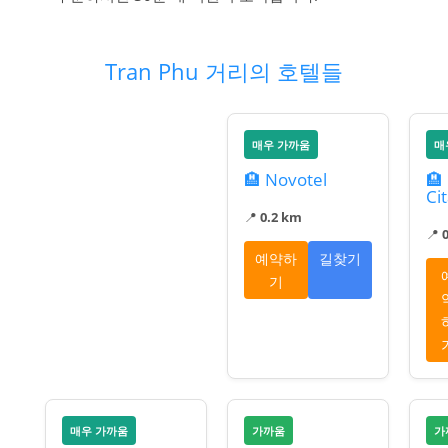
Tran Phu 거리의 호텔들
매우 가까움
매
🏨 Novotel
🏨
Ci
📍
0.2 km
📍
예약하
길찾기
기
매우 가까움
가까움
가