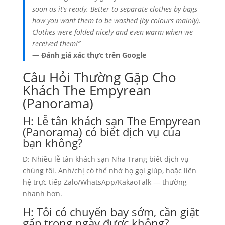
soon as it’s ready. Better to separate clothes by bags
how you want them to be washed (by colours mainly).
Clothes were folded nicely and even warm when we
received them!”
— Đánh giá xác thực trên Google
Câu Hỏi Thường Gặp Cho
Khách The Empyrean
(Panorama)
H: Lễ tân khách sạn The Empyrean
(Panorama) có biết dịch vụ của
bạn không?
Đ: Nhiều lễ tân khách sạn Nha Trang biết dịch vụ
chúng tôi. Anh/chị có thể nhờ họ gọi giúp, hoặc liên
hệ trực tiếp Zalo/WhatsApp/KakaoTalk — thường
nhanh hơn.
H: Tôi có chuyến bay sớm, cần giặt
gấp trong ngày được không?