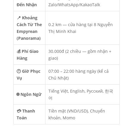
Đến Nhận
Zalo/WhatsApp/KakaoTalk
📍 Khoảng
Cách Từ The
0.2 km — cửa hàng tại 8 Nguyễn
Empyrean
Thị Minh Khai
(Panorama)
💰 Phí Giao
30.000đ (2 chiều — gồm nhận +
Hàng
giao)
🕐 Giờ Phục
07:00 – 22:00 hàng ngày (kể cả
Vụ
Chủ Nhật)
Tiếng Việt, English, Русский, 한국
🌐 Ngôn Ngữ
어
💳 Thanh
Tiền mặt (VND/USD), Chuyển
Toán
khoản, Momo