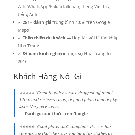
Zalo/WhatsApp/KakaoTalk bằng tiếng Việt hoặc
tiếng Anh
✓
281+ đánh giá
trung bình 4.0★ trên Google
Maps
✓
Thân thiện du khách
— Hợp tác với lễ tân khắp
Nha Trang
✓
8+ năm kinh nghiệm
phục vụ Nha Trang từ
2016
Khách Hàng Nói Gì
⭐⭐⭐⭐⭐ “Great laundry service dropped off about
11am and recieved clean, dry and folded laundry by
4pm. Very nice ladies.”
— Đánh giá xác thực trên Google
⭐⭐⭐⭐⭐ “Good place, can’t complain. Price is fair
considering that they give you back the clothes as