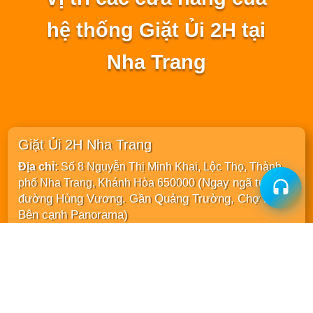
hệ thống Giặt Ủi 2H tại
Nha Trang
Giặt Ủi 2H Nha Trang
Địa chỉ:
Số 8 Nguyễn Thị Minh Khai, Lộc Thọ, Thành
(Ngay ngã tư với
phố Nha Trang, Khánh Hòa 650000
đường Hùng Vương. Gần Quảng Trường, Chợ Đêm.
Bên cạnh Panorama)
Giờ làm việc: 07h00 - 22h00
Tel:
0258 3810 888 (Cửa hàng) | 0812 397 666
(Zalo, iMess)