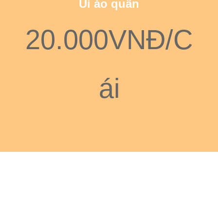
Ủi áo quần
20.000VNĐ/C
ái