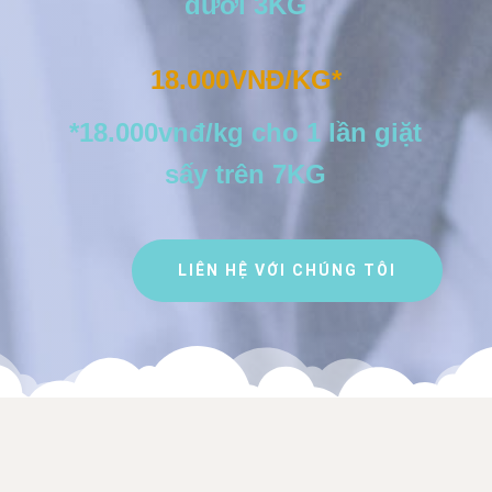
dưới 3KG
18.000VNĐ/KG*
*18.000vnđ/kg cho 1 lần giặt
sấy trên 7KG
LIÊN HỆ VỚI CHÚNG TÔI