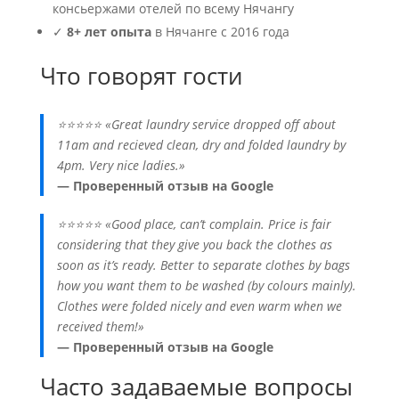
консьержами отелей по всему Нячангу
✓
8+ лет опыта
в Нячанге с 2016 года
Что говорят гости
⭐⭐⭐⭐⭐ «Great laundry service dropped off about
11am and recieved clean, dry and folded laundry by
4pm. Very nice ladies.»
— Проверенный отзыв на Google
⭐⭐⭐⭐⭐ «Good place, can’t complain. Price is fair
considering that they give you back the clothes as
soon as it’s ready. Better to separate clothes by bags
how you want them to be washed (by colours mainly).
Clothes were folded nicely and even warm when we
received them!»
— Проверенный отзыв на Google
Часто задаваемые вопросы