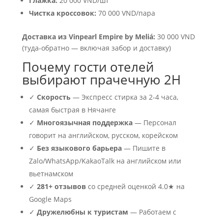
Глажка:
20 000 VND/шт
Чистка кроссовок:
70 000 VND/пара
Доставка из Vinpearl Empire by Meliá:
30 000 VND
(туда-обратно — включая забор и доставку)
Почему гости отелей
выбирают прачечную 2H
✓
Скорость
— Экспресс стирка за 2-4 часа,
самая быстрая в Нячанге
✓
Многоязычная поддержка
— Персонал
говорит на английском, русском, корейском
✓
Без языкового барьера
— Пишите в
Zalo/WhatsApp/KakaoTalk на английском или
вьетнамском
✓
281+ отзывов
со средней оценкой 4.0★ на
Google Maps
✓
Дружелюбны к туристам
— Работаем с