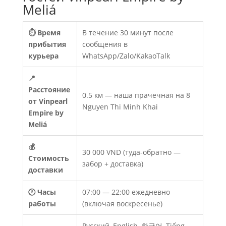
Meliá
⏱ Время
В течение 30 минут после
прибытия
сообщения в
курьера
WhatsApp/Zalo/KakaoTalk
📍
Расстояние
0.5 км — наша прачечная на 8
от Vinpearl
Nguyen Thi Minh Khai
Empire by
Meliá
💰
30 000 VND (туда-обратно —
Стоимость
забор + доставка)
доставки
🕐 Часы
07:00 — 22:00 ежедневно
работы
(включая воскресенье)
Русский, English, 한국어, Tiếng