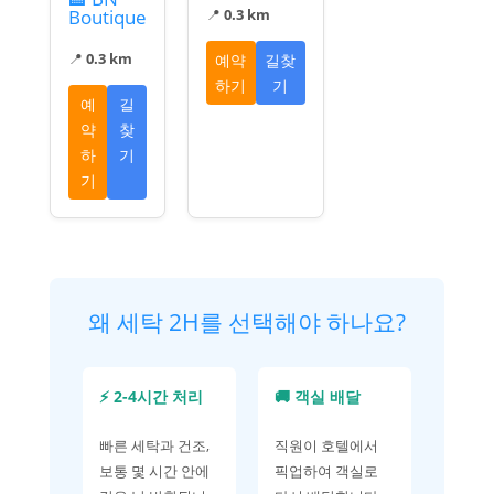
Boutique
📍
0.3 km
📍
0.3 km
예약
길찾
하기
기
예
길
약
찾
하
기
기
왜 세탁 2H를 선택해야 하나요?
⚡ 2-4시간 처리
🚚 객실 배달
빠른 세탁과 건조,
직원이 호텔에서
보통 몇 시간 안에
픽업하여 객실로