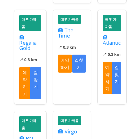
매우 가까
매우 가까움
매우 가
움
까움
🏨 The
Time
🏨
🏨
Regalia
Atlantic
Gold
📍
0.3 km
📍
0.3 km
📍
0.3 km
예약
길찾
하기
기
예
길
예
길
약
찾
약
찾
하
기
하
기
기
기
매우 가까
매우 가까움
움
🏨 Virgo
🏨 BN