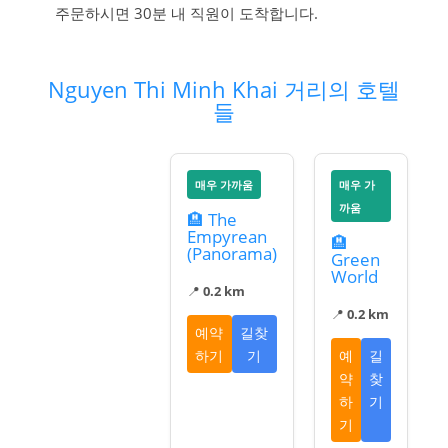
주문하시면 30분 내 직원이 도착합니다.
Nguyen Thi Minh Khai 거리의 호텔
들
매우 가까움
매우 가
까움
🏨 The
Empyrean
🏨
(Panorama)
Green
World
📍
0.2 km
📍
0.2 km
예약
길찾
하기
기
예
길
약
찾
하
기
기