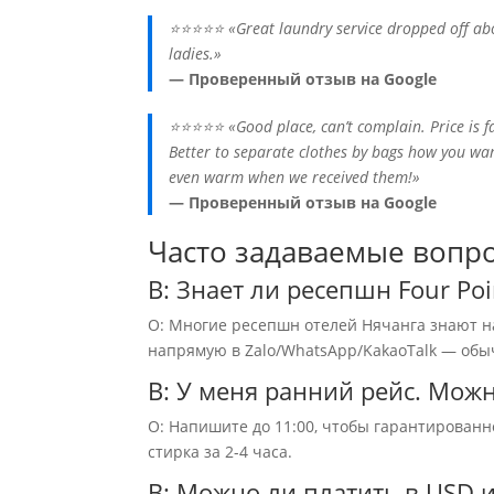
⭐⭐⭐⭐⭐ «Great laundry service dropped off abo
ladies.»
— Проверенный отзыв на Google
⭐⭐⭐⭐⭐ «Good place, can’t complain. Price is fai
Better to separate clothes by bags how you wan
even warm when we received them!»
— Проверенный отзыв на Google
Часто задаваемые вопрос
В: Знает ли ресепшн Four Po
О: Многие ресепшн отелей Нячанга знают н
напрямую в Zalo/WhatsApp/KakaoTalk — обы
В: У меня ранний рейс. Можн
О: Напишите до 11:00, чтобы гарантированн
стирка за 2-4 часа.
В: Можно ли платить в USD 