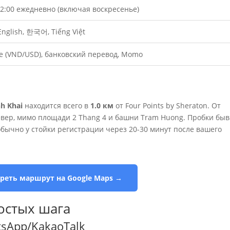
22:00 ежедневно (включая воскресенье)
English, 한국어, Tiếng Việt
 (VND/USD), банковский перевод, Momo
h Khai
находится всего в
1.0 км
от Four Points by Sheraton. От
евер, мимо площади 2 Thang 4 и башни Tram Huong. Пробки бы
обычно у стойки регистрации через 20-30 минут после вашего
треть маршрут на Google Maps →
ростых шага
tsApp/KakaoTalk