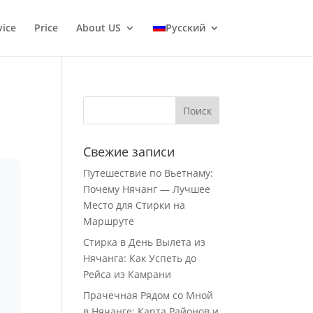
vice
Price
About US
Русский
Свежие записи
Путешествие по Вьетнаму:
Почему Нячанг — Лучшее
Место для Стирки на
Маршруте
Стирка в День Вылета из
Нячанга: Как Успеть до
Рейса из Камрани
Прачечная Рядом со Мной
в Нячанге: Карта Районов и