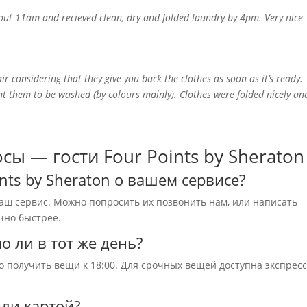
ut 11am and recieved clean, dry and folded laundry by 4pm. Very nice
r considering that they give you back the clothes as soon as it’s ready.
t them to be washed (by colours mainly). Clothes were folded nicely an
ы — гости Four Points by Sheraton
ints by Sheraton о вашем сервисе?
аш сервис. Можно попросить их позвонить нам, или написать
чно быстрее.
о ли в тот же день?
о получить вещи к 18:00. Для срочных вещей доступна экспресс
или картой?