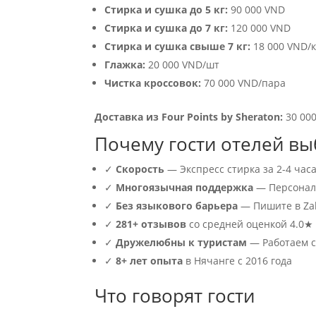
Стирка и сушка до 5 кг:
90 000 VND
Стирка и сушка до 7 кг:
120 000 VND
Стирка и сушка свыше 7 кг:
18 000 VND/к
Глажка:
20 000 VND/шт
Чистка кроссовок:
70 000 VND/пара
Доставка из Four Points by Sheraton:
30 000
Почему гости отелей в
✓
Скорость
— Экспресс стирка за 2-4 час
✓
Многоязычная поддержка
— Персонал 
✓
Без языкового барьера
— Пишите в Zal
✓
281+ отзывов
со средней оценкой 4.0★
✓
Дружелюбны к туристам
— Работаем с
✓
8+ лет опыта
в Нячанге с 2016 года
Что говорят гости