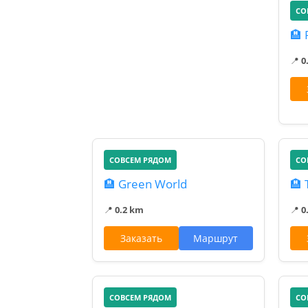
СО
🏨 
📍
0
СОВСЕМ РЯДОМ
СО
🏨 Green World
🏨 
📍
0.2 km
📍
0
Заказать
Маршрут
СОВСЕМ РЯДОМ
СО