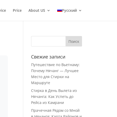
vice
Price
About US
Русский
Свежие записи
Путешествие по Вьетнаму:
Почему Нячанг — Лучшее
Место для Стирки на
Маршруте
Стирка в День Вылета из
Нячанга: Как Успеть до
Рейса из Камрани
Прачечная Рядом со Мной
в Нячанге: Карта Районов и