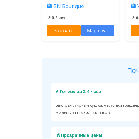
🏨 BN Boutique
🏨 
📍
0.2 km
📍
0
Заказать
Маршрут
Поч
⚡ Готово за 2-4 часа
Быстрая стирка и сушка, часто возвращаем
же день за несколько часов.
💰 Прозрачные цены